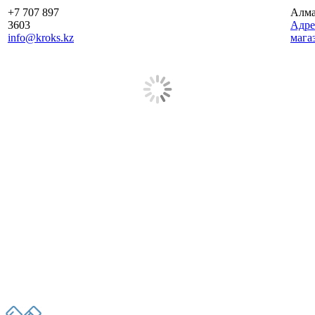
+7 707 897
Алм
3603
Aдре
info@kroks.kz
мага