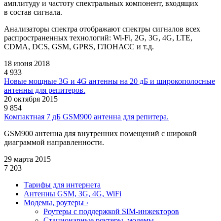
амплитуду и частоту спектральных компонент, входящих
в состав
сигнала
.
Анализаторы спектра
отображают спектры сигналов
всех
распространенных технологий: Wi-Fi, 2G, 3G, 4G, LTE,
CDMA, DCS, GSM, GPRS, ГЛОНАСС и т.д.
18 июня 2018
4 933
Новые мощные 3G и 4G антенны на 20 дБ и широкополосные
антенны для репитеров.
20 октября 2015
9 854
Компактная 7 дБ GSM900 антенна для репитера.
GSM900 антенна для внутренних помещений с широкой
диаграммой направленности.
29 марта 2015
7 203
Тарифы для интернета
Антенны GSM, 3G, 4G, WiFi
Модемы, роутеры
›
Роутеры с поддержкой SIM-инжекторов
Стационарные роутеры, модемы