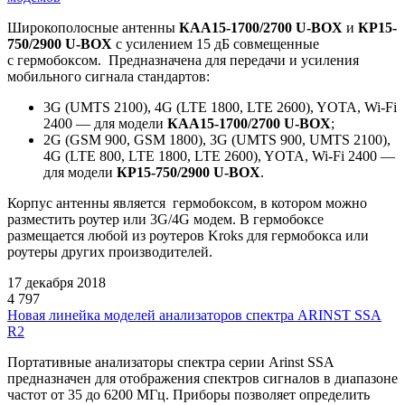
Широкополосные антенны
КАА15-1700/2700 U-BOX
и
КР15-
750/2900 U-BOX
с усилением 15 дБ совмещенные
с гермобоксом. Предназначена для передачи и усиления
мобильного сигнала стандартов:
3G
(UMTS
2100), 4G
(LTE
1800, LTE 2600), YOTA, Wi-Fi
2400 — для модели
КАА15-1700/2700 U-BOX
;
2G
(GSM
900, GSM 1800), 3G
(UMTS
900, UMTS 2100),
4G
(LTE
800, LTE 1800, LTE 2600), YOTA, Wi-Fi 2400 —
для модели
КР15-750/2900 U-BOX
.
Корпус антенны является гермобоксом, в котором можно
разместить роутер или 3G/4G модем. В гермобоксе
размещается любой из роутеров Kroks для гермобокса или
роутеры других производителей.
17 декабря 2018
4 797
Новая линейка моделей анализаторов спектра ARINST SSA
R2
Портативные анализаторы спектра серии Arinst SSA
предназначен для отображения спектров сигналов в диапазоне
частот от 35 до 6200 МГц. Приборы позволяет определить