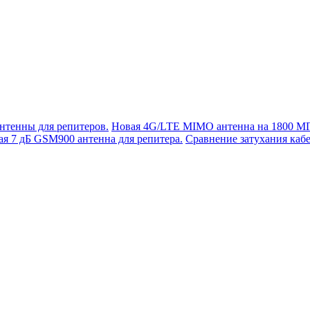
нтенны для репитеров.
Новая 4G/LTE MIMO антенна на 1800 М
я 7 дБ GSM900 антенна для репитера.
Сравнение затухания кабе