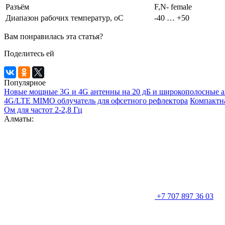
Разъём
F,N- female
Диапазон рабочих температур, оС
-40 … +50
Вам понравилась эта статья?
Поделитесь ей
Популярное
Новые мощные 3G и 4G антенны на 20 дБ и широкополосные а
4G/LTE MIMO облучатель для офсетного рефлектора
Компактна
Ом для частот 2-2,8 Гц
Алматы:
+7 707 897 36 03