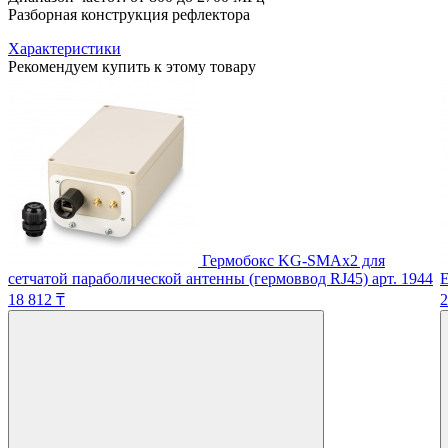
Разборная конструкция рефлектора
Характеристики
Рекомендуем купить к этому товару
Гермобокс KG-SMAx2 для
сетчатой параболической антенны (гермоввод RJ45)
арт. 1944
E
18 812 ₸
2