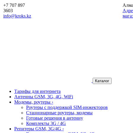
+7 707 897
Алм
3603
Aдре
info@kroks.kz
мага
Каталог
Тарифы для интернета
Антенны GSM, 3G, 4G, WiFi
Модемы, роутеры
›
Роутеры с поддержкой SIM-инжекторов
Стационарные роутеры, модемы
Готовые решения в антенну
Комплекты 3G / 4G
Репитеры GSM, 3G/4G
›