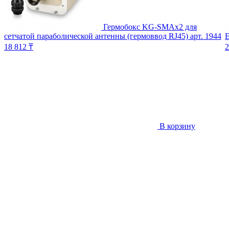
Гермобокс KG-SMAx2 для
сетчатой параболической антенны (гермоввод RJ45)
арт. 1944
E
18 812 ₸
2
В корзину