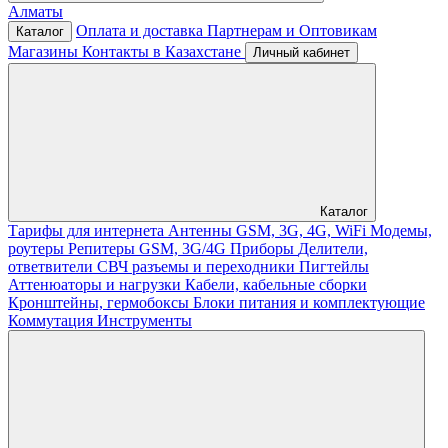
Алматы
Оплата и доставка
Партнерам и Оптовикам
Каталог
Магазины
Контакты в Казахстане
Личный кабинет
Каталог
Тарифы для интернета
Антенны GSM, 3G, 4G, WiFi
Модемы,
роутеры
Репитеры GSM, 3G/4G
Приборы
Делители,
ответвители
СВЧ разъемы и переходники
Пигтейлы
Аттенюаторы и нагрузки
Кабели, кабельные сборки
Кронштейны, гермобоксы
Блоки питания и комплектующие
Коммутация
Инструменты