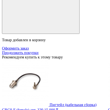
Товар добавлен в корзину
Оформить заказ
Продолжить покупки
Рекомендуем купить к этому товару
Пигтейл (кабельная сборка)
CRC9-F (female)
арт. 329
15 000 ₸
C