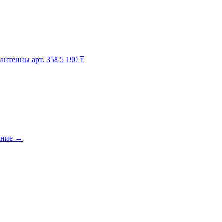
 антенны
арт. 358
5 190 ₸
ение
→