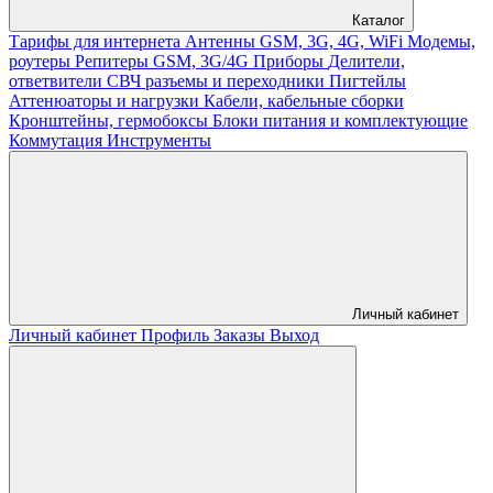
Каталог
Тарифы для интернета
Антенны GSM, 3G, 4G, WiFi
Модемы,
роутеры
Репитеры GSM, 3G/4G
Приборы
Делители,
ответвители
СВЧ разъемы и переходники
Пигтейлы
Аттенюаторы и нагрузки
Кабели, кабельные сборки
Кронштейны, гермобоксы
Блоки питания и комплектующие
Коммутация
Инструменты
Личный кабинет
Личный кабинет
Профиль
Заказы
Выход