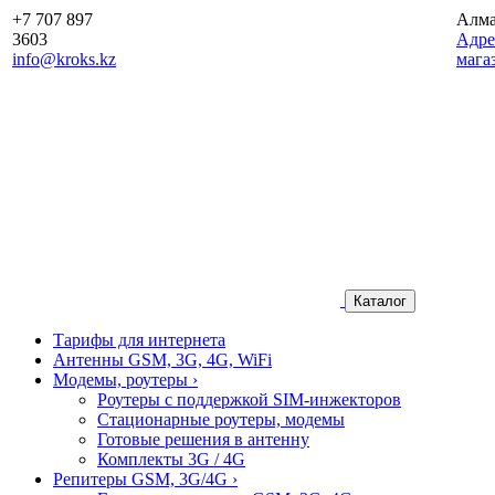
+7 707 897
Алм
3603
Aдре
info@kroks.kz
мага
Каталог
Тарифы для интернета
Антенны GSM, 3G, 4G, WiFi
Модемы, роутеры
›
Роутеры с поддержкой SIM-инжекторов
Стационарные роутеры, модемы
Готовые решения в антенну
Комплекты 3G / 4G
Репитеры GSM, 3G/4G
›