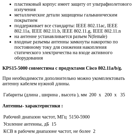
пластиковый корпус имеет защиту от ультрафиолетового
излучения
металлические детали защищены гальваническим
покрытием
поддерживает все стандарты: IEEE 802.11ac, IEEE
802.11a, IEEE 802.11.b, IEEE 802.11.g, IEEE 802.11.n
на антенне устанавливается разъем N(female)
входные разъемы антенны замкнуты накоротко по
постоянному току для снижения накопления
статического электричества на входе активного
оборудования
KPS15-5000 совместима с продуктами Cisco 802.11a/b/g.
При необходимости дополнительно можно укомплектовать
антенну кабелем нужной длины.
Габариты (длина , ширина , высота ), мм
200 x 200 x 35
Антенны- характеристики :
Рабочий диапазон частот, МГц
5150-5900
Усиление антенны, дБ
15
КСВ в рабочем диапазоне частот, не более
2