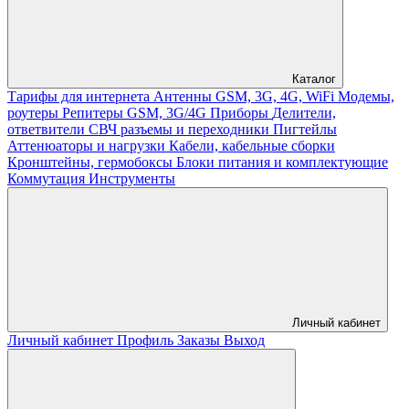
Каталог
Тарифы для интернета
Антенны GSM, 3G, 4G, WiFi
Модемы,
роутеры
Репитеры GSM, 3G/4G
Приборы
Делители,
ответвители
СВЧ разъемы и переходники
Пигтейлы
Аттенюаторы и нагрузки
Кабели, кабельные сборки
Кронштейны, гермобоксы
Блоки питания и комплектующие
Коммутация
Инструменты
Личный кабинет
Личный кабинет
Профиль
Заказы
Выход