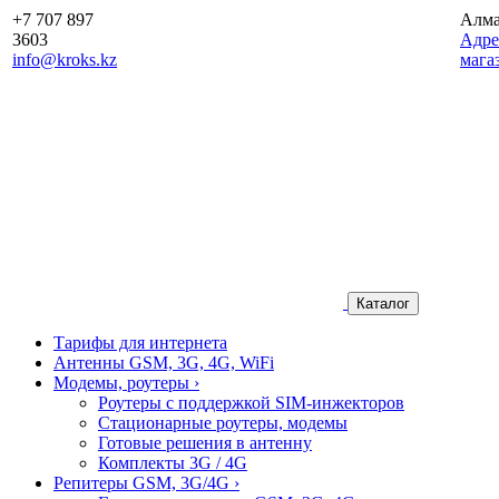
+7 707 897
Алм
3603
Aдре
info@kroks.kz
мага
Каталог
Тарифы для интернета
Антенны GSM, 3G, 4G, WiFi
Модемы, роутеры
›
Роутеры с поддержкой SIM-инжекторов
Стационарные роутеры, модемы
Готовые решения в антенну
Комплекты 3G / 4G
Репитеры GSM, 3G/4G
›