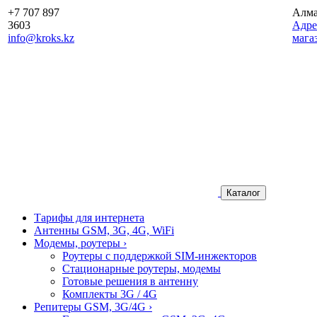
+7 707 897
Алм
3603
Aдре
info@kroks.kz
мага
Каталог
Тарифы для интернета
Антенны GSM, 3G, 4G, WiFi
Модемы, роутеры
›
Роутеры с поддержкой SIM-инжекторов
Стационарные роутеры, модемы
Готовые решения в антенну
Комплекты 3G / 4G
Репитеры GSM, 3G/4G
›