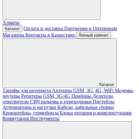
Алматы
Оплата и доставка
Партнерам и Оптовикам
Каталог
Магазины
Контакты в Казахстане
Личный кабинет
Каталог
Тарифы для интернета
Антенны GSM, 3G, 4G, WiFi
Модемы,
роутеры
Репитеры GSM, 3G/4G
Приборы
Делители,
ответвители
СВЧ разъемы и переходники
Пигтейлы
Аттенюаторы и нагрузки
Кабели, кабельные сборки
Кронштейны, гермобоксы
Блоки питания и комплектующие
Коммутация
Инструменты