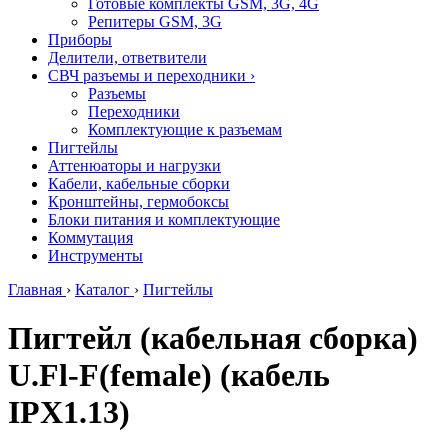
Готовые комплекты GSM, 3G, 4G
Репитеры GSM, 3G
Приборы
Делители, ответвители
СВЧ разъемы и переходники
›
Разъемы
Переходники
Комплектующие к разъемам
Пигтейлы
Аттенюаторы и нагрузки
Кабели, кабельные сборки
Кронштейны, гермобоксы
Блоки питания и комплектующие
Коммутация
Инструменты
Главная
›
Каталог
›
Пигтейлы
Пигтейл (кабельная сборка)
U.Fl-F(female) (кабель
IPX1.13)