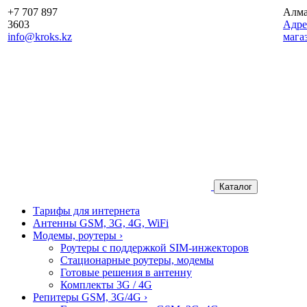
+7 707 897
Алм
3603
Aдре
info@kroks.kz
мага
Каталог
Тарифы для интернета
Антенны GSM, 3G, 4G, WiFi
Модемы, роутеры
›
Роутеры с поддержкой SIM-инжекторов
Стационарные роутеры, модемы
Готовые решения в антенну
Комплекты 3G / 4G
Репитеры GSM, 3G/4G
›