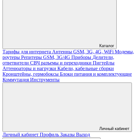
Каталог
Тарифы для интернета
Антенны GSM, 3G, 4G, WiFi
Модемы,
роутеры
Репитеры GSM, 3G/4G
Приборы
Делители,
ответвители
СВЧ разъемы и переходники
Пигтейлы
Аттенюаторы и нагрузки
Кабели, кабельные сборки
Кронштейны, гермобоксы
Блоки питания и комплектующие
Коммутация
Инструменты
Личный кабинет
Личный кабинет
Профиль
Заказы
Выход