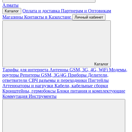
Алматы
Оплата и доставка
Партнерам и Оптовикам
Каталог
Магазины
Контакты в Казахстане
Личный кабинет
Каталог
Тарифы для интернета
Антенны GSM, 3G, 4G, WiFi
Модемы,
роутеры
Репитеры GSM, 3G/4G
Приборы
Делители,
ответвители
СВЧ разъемы и переходники
Пигтейлы
Аттенюаторы и нагрузки
Кабели, кабельные сборки
Кронштейны, гермобоксы
Блоки питания и комплектующие
Коммутация
Инструменты