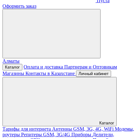
Пуста
Оформить заказ
Алматы
Оплата и доставка
Партнерам и Оптовикам
Каталог
Магазины
Контакты в Казахстане
Личный кабинет
Каталог
Тарифы для интернета
Антенны GSM, 3G, 4G, WiFi
Модемы,
роутеры
Репитеры GSM, 3G/4G
Приборы
Делители,