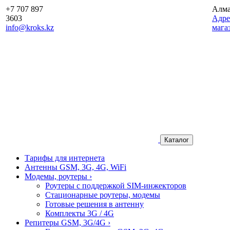
+7 707 897
Алм
3603
Aдре
info@kroks.kz
мага
Каталог
Тарифы для интернета
Антенны GSM, 3G, 4G, WiFi
Модемы, роутеры
›
Роутеры с поддержкой SIM-инжекторов
Стационарные роутеры, модемы
Готовые решения в антенну
Комплекты 3G / 4G
Репитеры GSM, 3G/4G
›