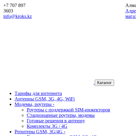
+7 707 897
Алм
3603
Aдре
info@kroks.kz
мага
Каталог
Тарифы для интернета
Антенны GSM, 3G, 4G, WiFi
Модемы, роутеры
›
Роутеры с поддержкой SIM-инжекторов
Стационарные роутеры, модемы
Готовые решения в антенну
Комплекты 3G / 4G
Репитеры GSM, 3G/4G
›