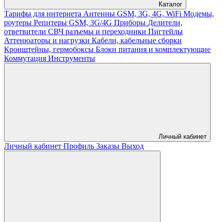
Каталог
Тарифы для интернета
Антенны GSM, 3G, 4G, WiFi
Модемы,
роутеры
Репитеры GSM, 3G/4G
Приборы
Делители,
ответвители
СВЧ разъемы и переходники
Пигтейлы
Аттенюаторы и нагрузки
Кабели, кабельные сборки
Кронштейны, гермобоксы
Блоки питания и комплектующие
Коммутация
Инструменты
Личный кабинет
Личный кабинет
Профиль
Заказы
Выход