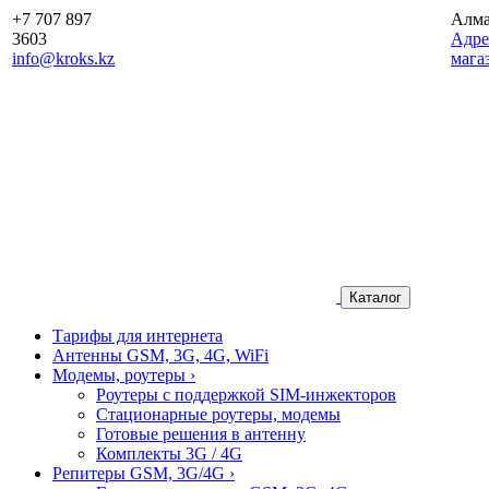
+7 707 897
Алм
3603
Aдре
info@kroks.kz
мага
Каталог
Тарифы для интернета
Антенны GSM, 3G, 4G, WiFi
Модемы, роутеры
›
Роутеры с поддержкой SIM-инжекторов
Стационарные роутеры, модемы
Готовые решения в антенну
Комплекты 3G / 4G
Репитеры GSM, 3G/4G
›