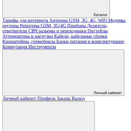
Каталог
Тарифы для интернета
Антенны GSM, 3G, 4G, WiFi
Модемы,
роутеры
Репитеры GSM, 3G/4G
Приборы
Делители,
ответвители
СВЧ разъемы и переходники
Пигтейлы
Аттенюаторы и нагрузки
Кабели, кабельные сборки
Кронштейны, гермобоксы
Блоки питания и комплектующие
Коммутация
Инструменты
Личный кабинет
Личный кабинет
Профиль
Заказы
Выход