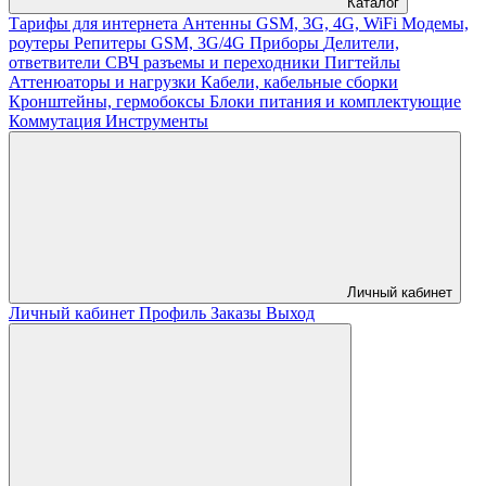
Каталог
Тарифы для интернета
Антенны GSM, 3G, 4G, WiFi
Модемы,
роутеры
Репитеры GSM, 3G/4G
Приборы
Делители,
ответвители
СВЧ разъемы и переходники
Пигтейлы
Аттенюаторы и нагрузки
Кабели, кабельные сборки
Кронштейны, гермобоксы
Блоки питания и комплектующие
Коммутация
Инструменты
Личный кабинет
Личный кабинет
Профиль
Заказы
Выход