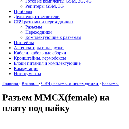
Готовые комплекты GSM, 3G, 4G
Репитеры GSM, 3G
Приборы
Делители, ответвители
СВЧ разъемы и переходники
›
Разъемы
Переходники
Комплектующие к разъемам
Пигтейлы
Аттенюаторы и нагрузки
Кабели, кабельные сборки
Кронштейны, гермобоксы
Блоки питания и комплектующие
Коммутация
Инструменты
Главная
›
Каталог
›
СВЧ разъемы и переходники
›
Разъемы
Разъем MMCX(female) на
плату под пайку