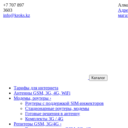
+7 707 897
Алм
3603
Aдре
info@kroks.kz
мага
Каталог
Тарифы для интернета
Антенны GSM, 3G, 4G, WiFi
Модемы, роутеры
›
Роутеры с поддержкой SIM-инжекторов
Стационарные роутеры, модемы
Готовые решения в антенну
Комплекты 3G / 4G
Репитеры GSM, 3G/4G
›