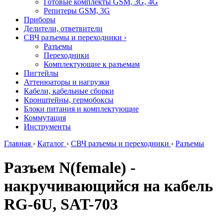
Готовые комплекты GSM, 3G, 4G
Репитеры GSM, 3G
Приборы
Делители, ответвители
СВЧ разъемы и переходники
›
Разъемы
Переходники
Комплектующие к разъемам
Пигтейлы
Аттенюаторы и нагрузки
Кабели, кабельные сборки
Кронштейны, гермобоксы
Блоки питания и комплектующие
Коммутация
Инструменты
Главная
›
Каталог
›
СВЧ разъемы и переходники
›
Разъемы
Разъем N(female) -
накручивающийся на кабель
RG-6U, SAT-703