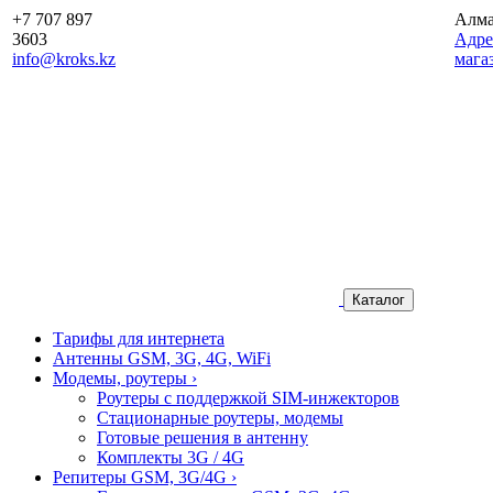
+7 707 897
Алм
3603
Aдре
info@kroks.kz
мага
Каталог
Тарифы для интернета
Антенны GSM, 3G, 4G, WiFi
Модемы, роутеры
›
Роутеры с поддержкой SIM-инжекторов
Стационарные роутеры, модемы
Готовые решения в антенну
Комплекты 3G / 4G
Репитеры GSM, 3G/4G
›