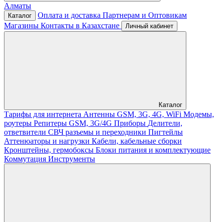
Алматы
Оплата и доставка
Партнерам и Оптовикам
Каталог
Магазины
Контакты в Казахстане
Личный кабинет
Каталог
Тарифы для интернета
Антенны GSM, 3G, 4G, WiFi
Модемы,
роутеры
Репитеры GSM, 3G/4G
Приборы
Делители,
ответвители
СВЧ разъемы и переходники
Пигтейлы
Аттенюаторы и нагрузки
Кабели, кабельные сборки
Кронштейны, гермобоксы
Блоки питания и комплектующие
Коммутация
Инструменты