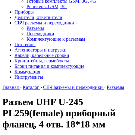
Готовые комплекты GSM, 3G, 4G
Репитеры GSM, 3G
Приборы
Делители, ответвители
СВЧ разъемы и переходники
›
Разъемы
Переходники
Комплектующие к разъемам
Пигтейлы
Аттенюаторы и нагрузки
Кабели, кабельные сборки
Кронштейны, гермобоксы
Блоки питания и комплектующие
Коммутация
Инструменты
Главная
›
Каталог
›
СВЧ разъемы и переходники
›
Разъемы
Разъем UHF U-245
PL259(female) приборный
фланец, 4 отв. 18*18 мм