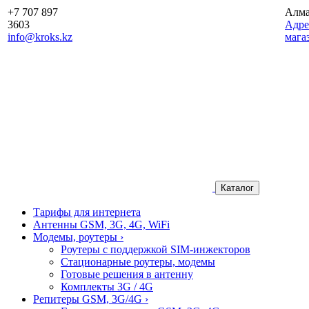
+7 707 897
Алм
3603
Aдре
info@kroks.kz
мага
Каталог
Тарифы для интернета
Антенны GSM, 3G, 4G, WiFi
Модемы, роутеры
›
Роутеры с поддержкой SIM-инжекторов
Стационарные роутеры, модемы
Готовые решения в антенну
Комплекты 3G / 4G
Репитеры GSM, 3G/4G
›