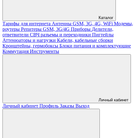
Каталог
Тарифы для интернета
Антенны GSM, 3G, 4G, WiFi
Модемы,
роутеры
Репитеры GSM, 3G/4G
Приборы
Делители,
ответвители
СВЧ разъемы и переходники
Пигтейлы
Аттенюаторы и нагрузки
Кабели, кабельные сборки
Кронштейны, гермобоксы
Блоки питания и комплектующие
Коммутация
Инструменты
Личный кабинет
Личный кабинет
Профиль
Заказы
Выход