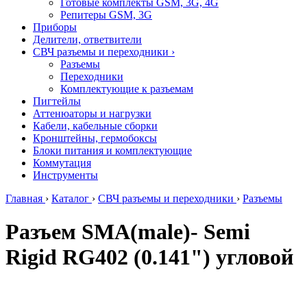
Готовые комплекты GSM, 3G, 4G
Репитеры GSM, 3G
Приборы
Делители, ответвители
СВЧ разъемы и переходники
›
Разъемы
Переходники
Комплектующие к разъемам
Пигтейлы
Аттенюаторы и нагрузки
Кабели, кабельные сборки
Кронштейны, гермобоксы
Блоки питания и комплектующие
Коммутация
Инструменты
Главная
›
Каталог
›
СВЧ разъемы и переходники
›
Разъемы
Разъем SMA(male)- Semi
Rigid RG402 (0.141") угловой