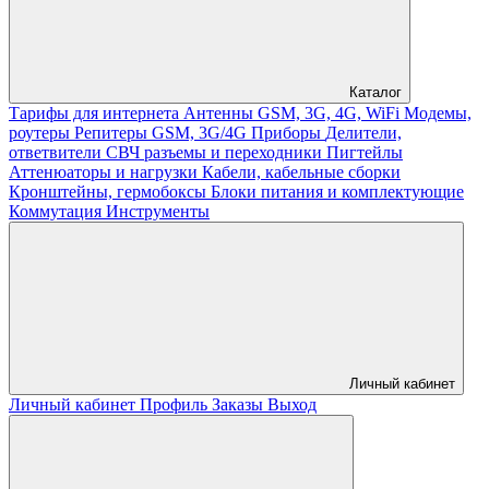
Каталог
Тарифы для интернета
Антенны GSM, 3G, 4G, WiFi
Модемы,
роутеры
Репитеры GSM, 3G/4G
Приборы
Делители,
ответвители
СВЧ разъемы и переходники
Пигтейлы
Аттенюаторы и нагрузки
Кабели, кабельные сборки
Кронштейны, гермобоксы
Блоки питания и комплектующие
Коммутация
Инструменты
Личный кабинет
Личный кабинет
Профиль
Заказы
Выход