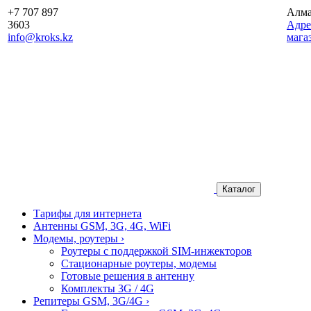
+7 707 897
Алм
3603
Aдре
info@kroks.kz
мага
Каталог
Тарифы для интернета
Антенны GSM, 3G, 4G, WiFi
Модемы, роутеры
›
Роутеры с поддержкой SIM-инжекторов
Стационарные роутеры, модемы
Готовые решения в антенну
Комплекты 3G / 4G
Репитеры GSM, 3G/4G
›