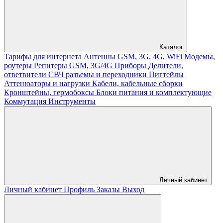
Каталог
Тарифы для интернета
Антенны GSM, 3G, 4G, WiFi
Модемы,
роутеры
Репитеры GSM, 3G/4G
Приборы
Делители,
ответвители
СВЧ разъемы и переходники
Пигтейлы
Аттенюаторы и нагрузки
Кабели, кабельные сборки
Кронштейны, гермобоксы
Блоки питания и комплектующие
Коммутация
Инструменты
Личный кабинет
Личный кабинет
Профиль
Заказы
Выход