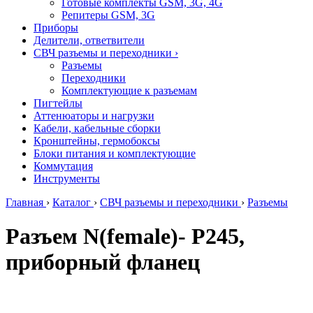
Готовые комплекты GSM, 3G, 4G
Репитеры GSM, 3G
Приборы
Делители, ответвители
СВЧ разъемы и переходники
›
Разъемы
Переходники
Комплектующие к разъемам
Пигтейлы
Аттенюаторы и нагрузки
Кабели, кабельные сборки
Кронштейны, гермобоксы
Блоки питания и комплектующие
Коммутация
Инструменты
Главная
›
Каталог
›
СВЧ разъемы и переходники
›
Разъемы
Разъем N(female)- P245,
приборный фланец