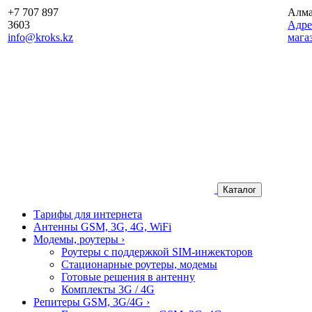
+7 707 897
Алм
3603
Aдре
info@kroks.kz
мага
Каталог
Тарифы для интернета
Антенны GSM, 3G, 4G, WiFi
Модемы, роутеры
›
Роутеры с поддержкой SIM-инжекторов
Стационарные роутеры, модемы
Готовые решения в антенну
Комплекты 3G / 4G
Репитеры GSM, 3G/4G
›