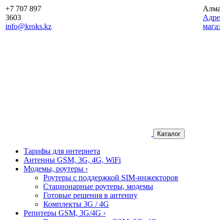
+7 707 897
Алм
3603
Aдре
info@kroks.kz
мага
Каталог
Тарифы для интернета
Антенны GSM, 3G, 4G, WiFi
Модемы, роутеры
›
Роутеры с поддержкой SIM-инжекторов
Стационарные роутеры, модемы
Готовые решения в антенну
Комплекты 3G / 4G
Репитеры GSM, 3G/4G
›