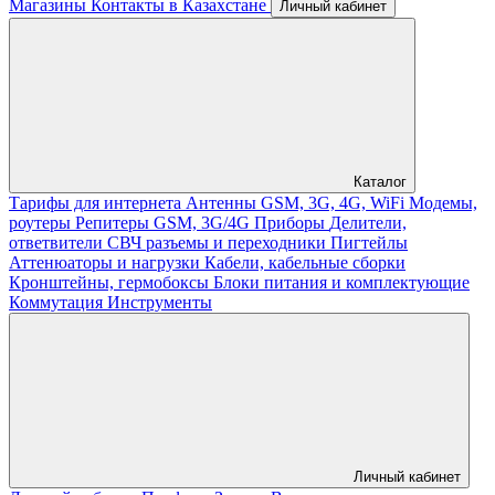
Магазины
Контакты в Казахстане
Личный кабинет
Каталог
Тарифы для интернета
Антенны GSM, 3G, 4G, WiFi
Модемы,
роутеры
Репитеры GSM, 3G/4G
Приборы
Делители,
ответвители
СВЧ разъемы и переходники
Пигтейлы
Аттенюаторы и нагрузки
Кабели, кабельные сборки
Кронштейны, гермобоксы
Блоки питания и комплектующие
Коммутация
Инструменты
Личный кабинет