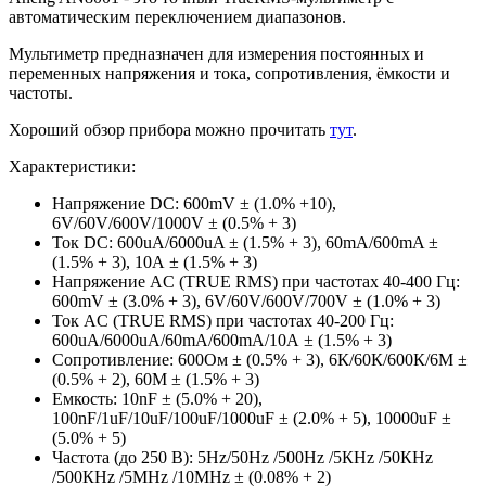
автоматическим переключением диапазонов.
Мультиметр предназначен для измерения постоянных и
переменных напряжения и тока, сопротивления, ёмкости и
частоты.
Хороший обзор прибора можно прочитать
тут
.
Характеристики:
Напряжение DC: 600mV ± (1.0% +10),
6V/60V/600V/1000V ± (0.5% + 3)
Ток DC: 600uA/6000uA ± (1.5% + 3), 60mA/600mA ±
(1.5% + 3), 10А ± (1.5% + 3)
Напряжение AC (TRUE RMS) при частотах 40-400 Гц:
600mV ± (3.0% + 3), 6V/60V/600V/700V ± (1.0% + 3)
Ток AC (TRUE RMS) при частотах 40-200 Гц:
600uA/6000uA/60mA/600mA/10А ± (1.5% + 3)
Сопротивление: 600Ом ± (0.5% + 3), 6К/60К/600К/6М ±
(0.5% + 2), 60М ± (1.5% + 3)
Емкость: 10nF ± (5.0% + 20),
100nF/1uF/10uF/100uF/1000uF ± (2.0% + 5), 10000uF ±
(5.0% + 5)
Частота (до 250 В): 5Hz/50Hz /500Hz /5КHz /50КHz
/500КHz /5МHz /10МHz ± (0.08% + 2)