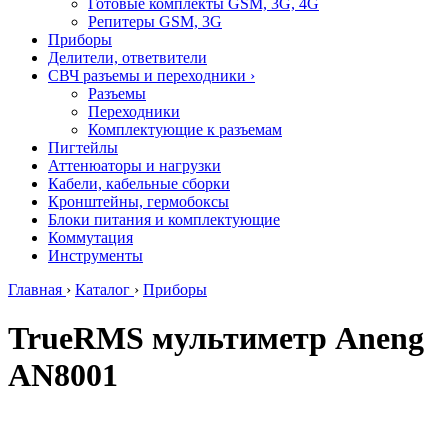
Готовые комплекты GSM, 3G, 4G
Репитеры GSM, 3G
Приборы
Делители, ответвители
СВЧ разъемы и переходники
›
Разъемы
Переходники
Комплектующие к разъемам
Пигтейлы
Аттенюаторы и нагрузки
Кабели, кабельные сборки
Кронштейны, гермобоксы
Блоки питания и комплектующие
Коммутация
Инструменты
Главная
›
Каталог
›
Приборы
TrueRMS мультиметр Aneng
AN8001