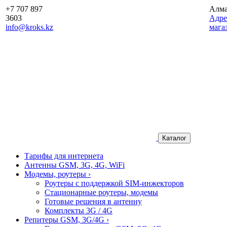
+7 707 897
Алм
3603
Aдре
info@kroks.kz
мага
Каталог
Тарифы для интернета
Антенны GSM, 3G, 4G, WiFi
Модемы, роутеры
›
Роутеры с поддержкой SIM-инжекторов
Стационарные роутеры, модемы
Готовые решения в антенну
Комплекты 3G / 4G
Репитеры GSM, 3G/4G
›