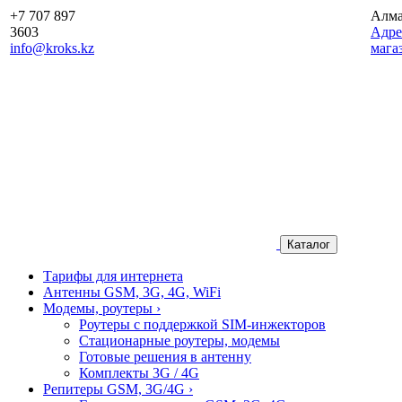
+7 707 897
Алм
3603
Aдре
info@kroks.kz
мага
Каталог
Тарифы для интернета
Антенны GSM, 3G, 4G, WiFi
Модемы, роутеры
›
Роутеры с поддержкой SIM-инжекторов
Стационарные роутеры, модемы
Готовые решения в антенну
Комплекты 3G / 4G
Репитеры GSM, 3G/4G
›