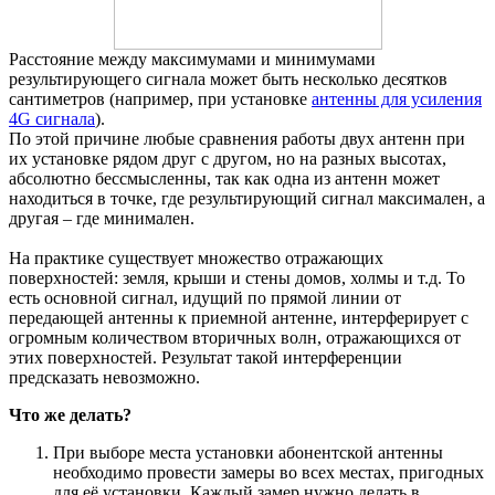
Расстояние между максимумами и минимумами
результирующего сигнала может быть несколько десятков
сантиметров (например, при установке
антенны для усиления
4G сигнала
).
По этой причине любые сравнения работы двух антенн при
их установке рядом друг с другом, но на разных высотах,
абсолютно бессмысленны, так как одна из антенн может
находиться в точке, где результирующий сигнал максимален, а
другая – где минимален.
На практике существует множество отражающих
поверхностей: земля, крыши и стены домов, холмы и т.д. То
есть основной сигнал, идущий по прямой линии от
передающей антенны к приемной антенне, интерферирует с
огромным количеством вторичных волн, отражающихся от
этих поверхностей. Результат такой интерференции
предсказать невозможно.
Что же делать?
При выборе места установки абонентской антенны
необходимо провести замеры во всех местах, пригодных
для её установки. Каждый замер нужно делать в