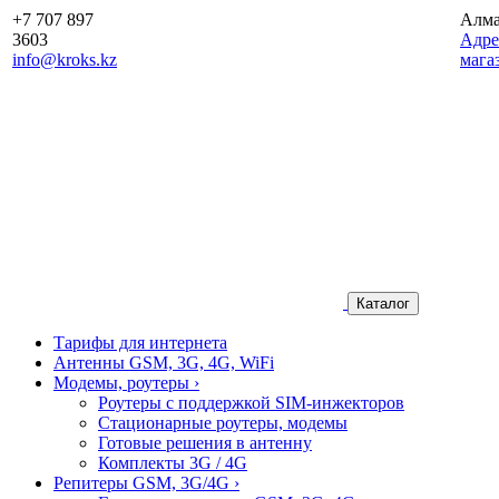
+7 707 897
Алм
3603
Aдре
info@kroks.kz
мага
Каталог
Тарифы для интернета
Антенны GSM, 3G, 4G, WiFi
Модемы, роутеры
›
Роутеры с поддержкой SIM-инжекторов
Стационарные роутеры, модемы
Готовые решения в антенну
Комплекты 3G / 4G
Репитеры GSM, 3G/4G
›