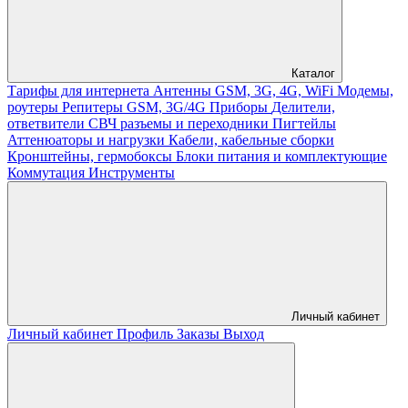
Каталог
Тарифы для интернета
Антенны GSM, 3G, 4G, WiFi
Модемы,
роутеры
Репитеры GSM, 3G/4G
Приборы
Делители,
ответвители
СВЧ разъемы и переходники
Пигтейлы
Аттенюаторы и нагрузки
Кабели, кабельные сборки
Кронштейны, гермобоксы
Блоки питания и комплектующие
Коммутация
Инструменты
Личный кабинет
Личный кабинет
Профиль
Заказы
Выход