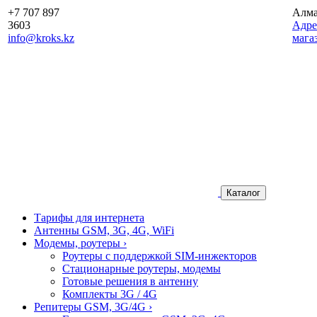
+7 707 897
Алм
3603
Aдре
info@kroks.kz
мага
Каталог
Тарифы для интернета
Антенны GSM, 3G, 4G, WiFi
Модемы, роутеры
›
Роутеры с поддержкой SIM-инжекторов
Стационарные роутеры, модемы
Готовые решения в антенну
Комплекты 3G / 4G
Репитеры GSM, 3G/4G
›