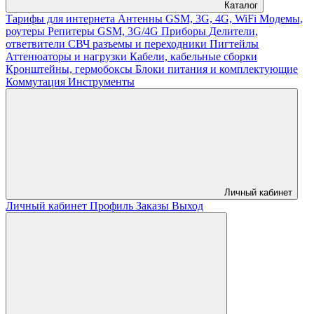
Каталог
Тарифы для интернета
Антенны GSM, 3G, 4G, WiFi
Модемы,
роутеры
Репитеры GSM, 3G/4G
Приборы
Делители,
ответвители
СВЧ разъемы и переходники
Пигтейлы
Аттенюаторы и нагрузки
Кабели, кабельные сборки
Кронштейны, гермобоксы
Блоки питания и комплектующие
Коммутация
Инструменты
Личный кабинет
Личный кабинет
Профиль
Заказы
Выход