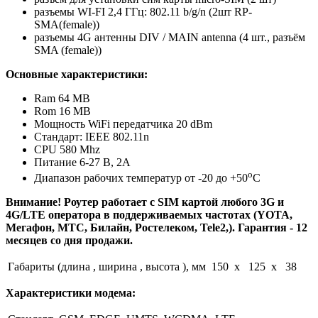
разъемы WI-FI 2,4 ГГц: 802.11 b/g/n (2шт RP-
SMA(female))
разъемы 4G антенны DIV / MAIN antenna (4 шт., разъём
SMA (female))
Основные характеристики:
Ram 64 MB
Rom 16
MB
Мощность WiFi передатчика 20 dBm
Стандарт: IEEE 802.11n
CPU 580 Mhz
Питание 6-27 В, 2А
о
Диапазон рабочих температур от -20 до +50
С
Внимание! Роутер работает с SIM картой любого 3G и
4G/LTE оператора в поддерживаемых частотах (YOTA,
Мегафон, МТС, Билайн, Ростелеком, Tele2,). Гарантия - 12
месяцев со дня продажи.
Габариты (длина , ширина , высота ), мм
150 x 125 x 38
Характеристики модема: