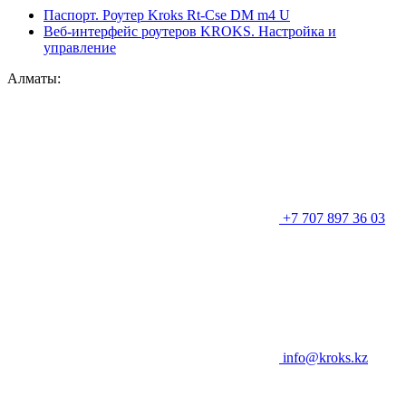
Паспорт. Роутер Kroks Rt-Cse DM m4 U
Веб-интерфейс роутеров KROKS. Настройка и
управление
Алматы:
+7 707 897 36 03
info@kroks.kz