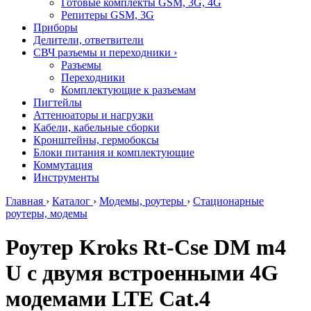
Готовые комплекты GSM, 3G, 4G
Репитеры GSM, 3G
Приборы
Делители, ответвители
СВЧ разъемы и переходники
›
Разъемы
Переходники
Комплектующие к разъемам
Пигтейлы
Аттенюаторы и нагрузки
Кабели, кабельные сборки
Кронштейны, гермобоксы
Блоки питания и комплектующие
Коммутация
Инструменты
Главная
›
Каталог
›
Модемы, роутеры
›
Стационарные
роутеры, модемы
Роутер Kroks Rt-Cse DM m4
U с двумя встроенными 4G
модемами LTE Cat.4