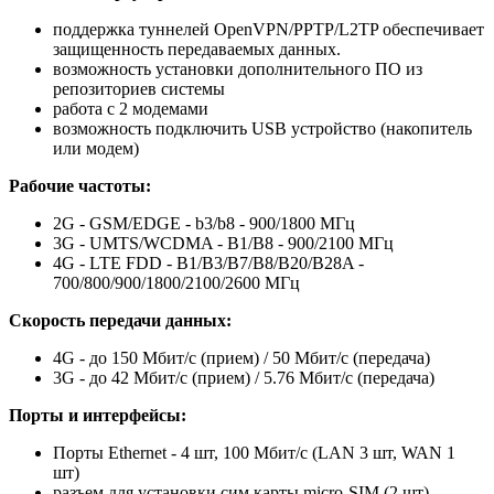
поддержка туннелей OpenVPN/PPTP/L2TP обеспечивает
защищенность передаваемых данных.
возможность установки дополнительного ПО из
репозиториев системы
работа с 2 модемами
возможность подключить USB устройство (накопитель
или модем)
Рабочие частоты:
2G - GSM/EDGE - b3/b8 - 900/1800 МГц
3G - UMTS/WCDMA - B1/B8 - 900/2100 МГц
4G - LTE FDD - B1/B3/B7/B8/B20/B28A -
700/800/900/1800/2100/2600 МГц
Скорость передачи данных:
4G - до 150 Мбит/с (прием) / 50 Мбит/с (передача)
3G - до 42 Мбит/с (прием) / 5.76 Мбит/с (передача)
Порты и интерфейсы:
Порты Ethernet - 4 шт, 100 Мбит/с (LAN 3 шт, WAN 1
шт)
разъем для установки сим карты micro-SIM (2 шт)