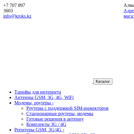
+7 707 897
Алм
3603
Aдре
info@kroks.kz
мага
Каталог
Тарифы для интернета
Антенны GSM, 3G, 4G, WiFi
Модемы, роутеры
›
Роутеры с поддержкой SIM-инжекторов
Стационарные роутеры, модемы
Готовые решения в антенну
Комплекты 3G / 4G
Репитеры GSM, 3G/4G
›