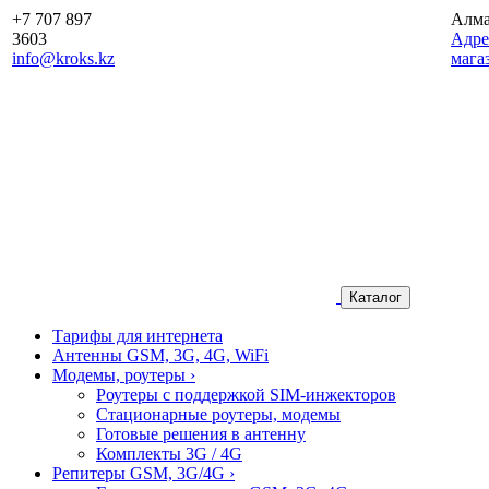
+7 707 897
Алм
3603
Aдре
info@kroks.kz
мага
Каталог
Тарифы для интернета
Антенны GSM, 3G, 4G, WiFi
Модемы, роутеры
›
Роутеры с поддержкой SIM-инжекторов
Стационарные роутеры, модемы
Готовые решения в антенну
Комплекты 3G / 4G
Репитеры GSM, 3G/4G
›