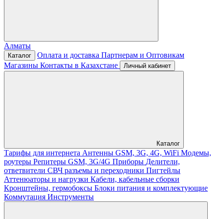
Алматы
Оплата и доставка
Партнерам и Оптовикам
Каталог
Магазины
Контакты в Казахстане
Личный кабинет
Каталог
Тарифы для интернета
Антенны GSM, 3G, 4G, WiFi
Модемы,
роутеры
Репитеры GSM, 3G/4G
Приборы
Делители,
ответвители
СВЧ разъемы и переходники
Пигтейлы
Аттенюаторы и нагрузки
Кабели, кабельные сборки
Кронштейны, гермобоксы
Блоки питания и комплектующие
Коммутация
Инструменты