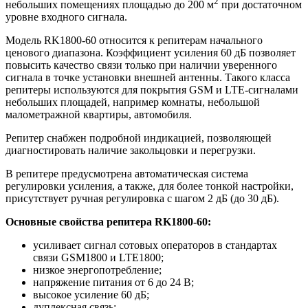
2
небольших помещениях площадью до 200 м
при достаточном
уровне входного сигнала.
Модель RK1800-60 относится к репитерам начального
ценового диапазона. Коэффициент усиления 60 дБ позволяет
повысить качество связи только при наличии уверенного
сигнала в точке установки внешней антенны. Такого класса
репитеры используются для покрытия GSM и LTE-сигналами
небольших площадей, например комнаты, небольшой
малометражной квартиры, автомобиля.
Репитер снабжен подробной индикацией, позволяющей
диагностировать наличие закольцовки и перегрузки.
В репитере предусмотрена автоматическая система
регулировки усиления, а также, для более тонкой настройки,
присутствует ручная регулировка
с шагом 2 дБ
(до 30 дБ).
Основные свойства репитера RK1800-60:
усиливает сигнал сотовых операторов в стандартах
связи GSM1800 и LTE1800;
низкое энергопотребление;
напряжение питания от 6 до 24 В;
высокое усиление 60 дБ;
дуплексная связь;