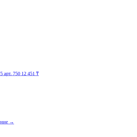
75
арт. 750
12 451 ₸
ение
→