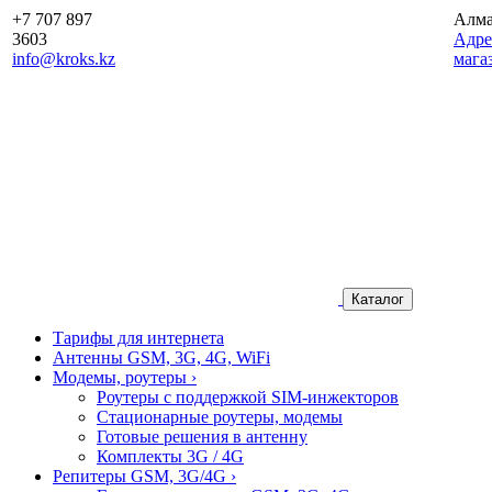
+7 707 897
Алм
3603
Aдре
info@kroks.kz
мага
Каталог
Тарифы для интернета
Антенны GSM, 3G, 4G, WiFi
Модемы, роутеры
›
Роутеры с поддержкой SIM-инжекторов
Стационарные роутеры, модемы
Готовые решения в антенну
Комплекты 3G / 4G
Репитеры GSM, 3G/4G
›