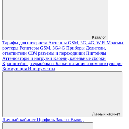
Каталог
Тарифы для интернета
Антенны GSM, 3G, 4G, WiFi
Модемы,
роутеры
Репитеры GSM, 3G/4G
Приборы
Делители,
ответвители
СВЧ разъемы и переходники
Пигтейлы
Аттенюаторы и нагрузки
Кабели, кабельные сборки
Кронштейны, гермобоксы
Блоки питания и комплектующие
Коммутация
Инструменты
Личный кабинет
Личный кабинет
Профиль
Заказы
Выход