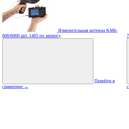
Измерительная антенна KM6-
600/6000
арт. 1465
по запросу
7
Перейти в
сравнение
→