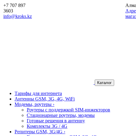
+7 707 897
Алм
3603
Aдре
info@kroks.kz
мага
Каталог
Тарифы для интернета
Антенны GSM, 3G, 4G, WiFi
Модемы, роутеры
›
Роутеры с поддержкой SIM-инжекторов
Стационарные роутеры, модемы
Готовые решения в антенну
Комплекты 3G / 4G
Репитеры GSM, 3G/4G
›