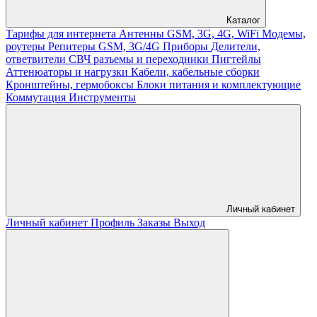
Каталог
Тарифы для интернета
Антенны GSM, 3G, 4G, WiFi
Модемы,
роутеры
Репитеры GSM, 3G/4G
Приборы
Делители,
ответвители
СВЧ разъемы и переходники
Пигтейлы
Аттенюаторы и нагрузки
Кабели, кабельные сборки
Кронштейны, гермобоксы
Блоки питания и комплектующие
Коммутация
Инструменты
Личный кабинет
Личный кабинет
Профиль
Заказы
Выход