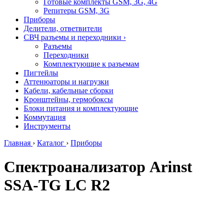
Готовые комплекты GSM, 3G, 4G
Репитеры GSM, 3G
Приборы
Делители, ответвители
СВЧ разъемы и переходники
›
Разъемы
Переходники
Комплектующие к разъемам
Пигтейлы
Аттенюаторы и нагрузки
Кабели, кабельные сборки
Кронштейны, гермобоксы
Блоки питания и комплектующие
Коммутация
Инструменты
Главная
›
Каталог
›
Приборы
Спектроанализатор Arinst
SSA-TG LC R2