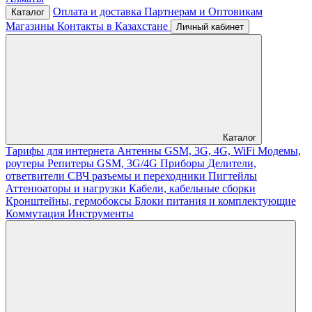
Оплата и доставка
Партнерам и Оптовикам
Каталог
Магазины
Контакты в Казахстане
Личный кабинет
Каталог
Тарифы для интернета
Антенны GSM, 3G, 4G, WiFi
Модемы,
роутеры
Репитеры GSM, 3G/4G
Приборы
Делители,
ответвители
СВЧ разъемы и переходники
Пигтейлы
Аттенюаторы и нагрузки
Кабели, кабельные сборки
Кронштейны, гермобоксы
Блоки питания и комплектующие
Коммутация
Инструменты