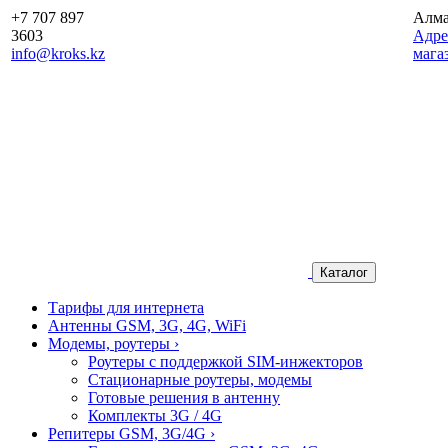
+7 707 897
Алм
3603
Aдре
info@kroks.kz
мага
Каталог
Тарифы для интернета
Антенны GSM, 3G, 4G, WiFi
Модемы, роутеры
›
Роутеры с поддержкой SIM-инжекторов
Стационарные роутеры, модемы
Готовые решения в антенну
Комплекты 3G / 4G
Репитеры GSM, 3G/4G
›