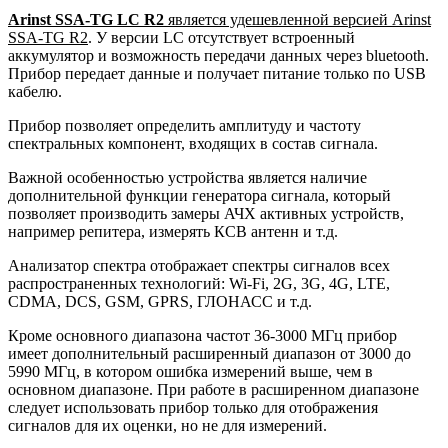
Arinst SSA-TG LC R2
является удешевленной версией Arinst
SSA-TG R2
. У версии LC отсутствует встроенный
аккумулятор и возможность передачи данных через bluetooth.
Прибор передает данные и получает питание только по USB
кабелю.
Прибор позволяет определить амплитуду и частоту
спектральных компонент, входящих в состав
сигнала
.
Важной особенностью устройства является наличие
дополнительной функции генератора сигнала, который
позволяет производить замеры АЧХ активных устройств,
например репитера, измерять КСВ антенн и т.д.
Анализатор спектра
отображает спектры сигналов
всех
распространенных технологий: Wi-Fi, 2G, 3G, 4G, LTE,
CDMA, DCS, GSM, GPRS, ГЛОНАСС и т.д.
Кроме основного диапазона частот 36-3000 МГц прибор
имеет дополнительный расширенный диапазон от 3000 до
5990 МГц, в котором ошибка измерений выше, чем в
основном диапазоне. При работе в расширенном диапазоне
следует использовать прибор только для отображения
сигналов для их оценки, но не для измерений.